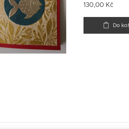
130,00
Kč
Do ko