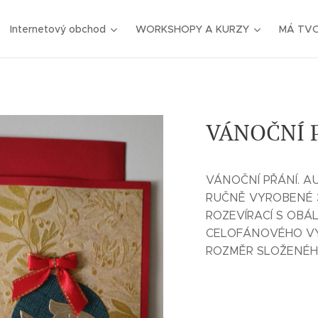
Internetový obchod
WORKSHOPY A KURZY
MÁ TV
VÁNOČNÍ P
VÁNOČNÍ PŘÁNÍ. A
RUČNĚ VYROBENÉ
ROZEVÍRACÍ S OBÁ
CELOFÁNOVÉHO VY
ROZMĚR SLOŽENÉHO