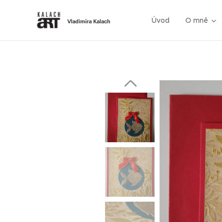
Úvod
O mně
Vladimíra Kalach