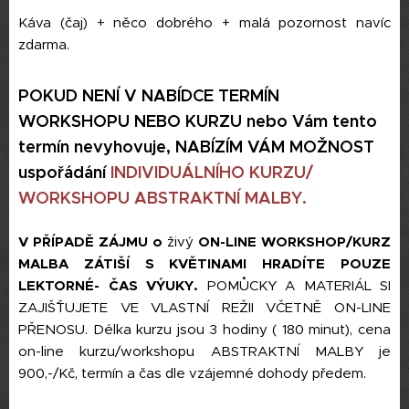
Káva (čaj) + něco dobrého + malá pozornost navíc
zdarma.
POKUD NENÍ V NABÍDCE TERMÍN
WORKSHOPU NEBO KURZU nebo Vám tento
termín nevyhovuje, NABÍZÍM VÁM MOŽNOST
uspořádání
INDIVIDUÁLNÍHO KURZU/
WORKSHOPU ABSTRAKTNÍ MALBY.
V PŘÍPADĚ ZÁJMU o
živý
ON-LINE WORKSHOP/KURZ
MALBA ZÁTIŠÍ S KVĚTINAMI HRADÍTE POUZE
LEKTORNÉ- ČAS VÝUKY.
POMŮCKY A MATERIÁL SI
ZAJIŠ´´ŤUJETE VE VLASTNÍ REŽII VČETNĚ ON-LINE
PŘENOSU. Délka kurzu jsou 3 hodiny ( 180 minut), cena
on-line kurzu/workshopu ABSTRAKTNÍ MALBY je
900,-/Kč, termín a čas dle vzájemné dohody předem.