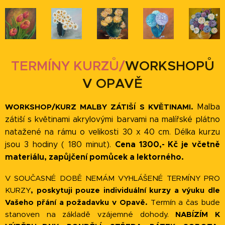
TERMÍNY KURZŮ/
WORKSHOPŮ
V OPAVĚ
WORKSHOP/KURZ MALBY ZÁTIŠÍ S KVĚTINAMI.
Malba
zátiší s květinami akrylovými barvami na malířské plátno
natažené na rámu o velikosti 30 x 40 cm. Délka kurzu
Cena 1300,- Kč je včetně
jsou 3 hodiny ( 180 minut).
materiálu, zapůjčení pomůcek a lektorného.
V SOUČASNÉ DOBĚ NEMÁM VYHLÁŠENÉ TERMÍNY PRO
KURZY
,
poskytuji pouze individuální kurzy a výuku dle
Vašeho přání a požadavku v Opavě.
Termín a čas bude
stanoven na
základě vzájemné dohody.
NABÍZÍM K