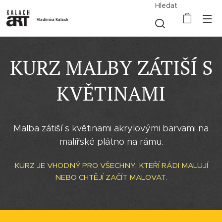
Hledat
Vladimíra Kalach
KURZ MALBY ZÁTIŠÍ S
KVĚTINAMI
Malba zátiší s květinami akrylovými barvami na
malířské plátno na rámu.
KURZ JE VHODNÝ PRO VŠECHNY, KTEŘÍ RÁDI MALUJÍ
NEBO CHTĚJÍ ZAČÍT MALOVAT.