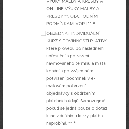
VÝUKY MALBY A KRESBY A
ON-LINE VÝUKY MALBY A
KRESBY **, OBCHODNÍMI
PODMÍNKAMI VOP II**
OBJEDNAT INDIVIDUÁLNÍ
KURZ S POVINNOSTÍ PLATBY,
které provedu po následném
upřesnění a potvrzení
navrhovaného termínu a místa
konání a po vzájemném
potvrzení podmínek v e-
mailovém potvrzení
objednávky s obdržením
platebních údajů. Samozřejmě
pokud se jedná pouze o dotaz
k individuálnímu kurzy, platba
neprobíhá. **