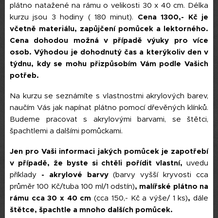
plátno natažené na rámu o velikosti 30 x 40 cm. Délka
kurzu jsou 3 hodiny ( 180 minut).
Cena 1300,- Kč je
včetně materiálu, zapůjčení pomůcek a lektorného.
C
ena dohodou možná v případě výuky pro více
osob.
Výhodou je dohodnutý čas a kterýkoliv den v
týdnu, kdy se mohu přizpůsobím Vám podle Vašich
potřeb.
Na kurzu se seznámíte s vlastnostmi akrylových barev,
naučím Vás jak napínat plátno pomocí dřevěných klínků.
Budeme pracovat s akrylovými barvami, se štětci,
špachtlemi a dalšími pomůckami.
Jen pro Vaši informaci jakých pomůcek je zapotřebí
v případě, že byste si chtěli pořídit vlastní,
uvedu
příklady
- akrylové barvy
(barvy vyšší kryvosti cca
průměr 100 Kč/tuba 100 ml/1 odstín)
, malířské plátno na
rámu cca 30 x 40 cm
(cca 150,- Kč a výše/ 1 ks)
,
dále
štětce, špachtle a mnoho dalších pomůcek.