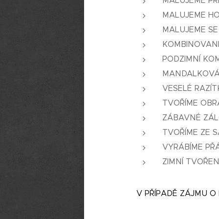
MALUJEME PŘ
MALUJEME HO
MALUJEME SE
KOMBINOVAN
PODZIMNÍ KO
MANDALKOVÁ
VESELÉ RAZÍ
TVOŘÍME OBR
ZÁBAVNÉ ZÁL
TVOŘÍME ZE 
VYRÁBÍME PŘ
ZIMNÍ TVOŘEN
V PŘÍPADĚ ZÁJMU O 