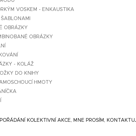
ÍRODU
RKÝM VOSKEM - ENKAUSTIKA
 ŠABLONAMI
É OBRÁZKY
MBINOBANÉ OBRÁZKY
NÍ
TKOVÁNÍ
ÁZKY - KOLÁŽ
OŽKY DO KNIHY
SAMOSCHOUCÍ HMOTY
ÁNÍČKA
Í
POŘÁDÁNÍ KOLEKTIVNÍ AKCE, MNE PROSÍM, KONTAKTUJT