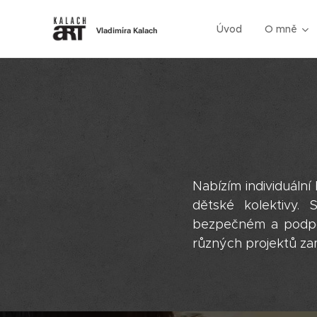
Úvod
O mně
Vladimíra Kalach
Nabízím individuální
dětské kolektivy. 
bezpečném a podpor
různých projektů za