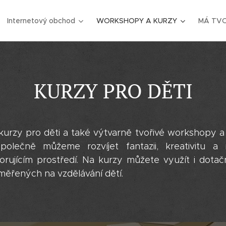
Internetový obchod
WORKSHOPY A KURZY
MÁ TV
KURZY PRO DĚTI
 kurzy pro děti a také výtvarně tvořivé workshopy a 
Společně můžeme rozvíjet fantazii, kreativitu a
ujícím prostředí. Na kurzy můžete využít i dotač
měřených na vzdělávání dětí.