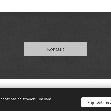
Kontakt
eznam.cz
, telefon + 420 702 158 327,
používám také WhatsApp
©
2019 Vladimíra Kalach - Kalach
Art
ečnost našich stránek. Tím vám
A.
Upozornění - na obsah těchto stránek se vztahuje ochrana
Přijmout nez
Vytvořeno službou
Webnode
Cookies