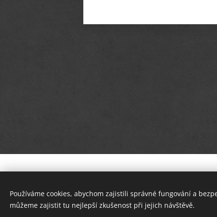
KONTAKT: e-mail:
kalachart@s
Používáme cookies, abychom zajistili správné fungování a bezp
AUTORSKÁ ORIGINÁLNÍ TVORB
můžeme zajistit tu nejlepší zkušenost při jejich návštěvě.