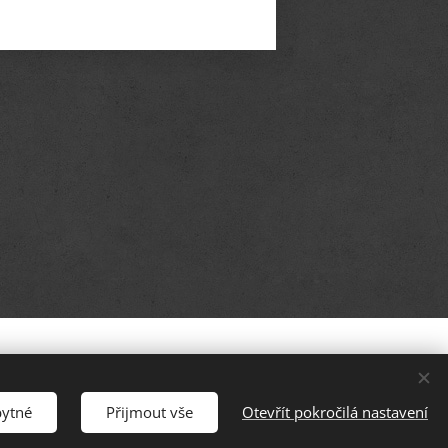
:
+420 702 158 327
 autorských práv. RESPEKTUJTE.
bytné
Přijmout vše
Otevřít pokročilá nastavení