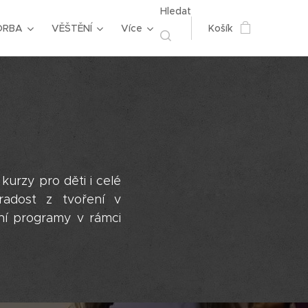
Hledat
ORBA
VĚŠTĚNÍ
Více
Košík
kurzy pro děti i celé
 radost z tvoření v
ní programy v rámci