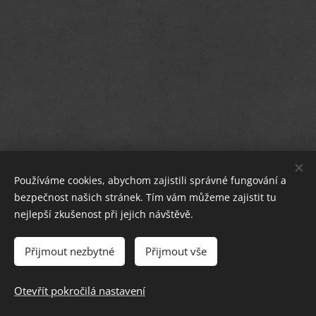
KONTAKT: e-mail:
kalachart@seznam.cz
, telefon +
Používáme cookies, abychom zajistili správné fungování a
420 702 158 327,
používám také WhatsApp:
+420 702 158
bezpečnost našich stránek. Tím vám můžeme zajistit tu
327
nejlepší zkušenost při jejich návštěvě.
©
2019 Vladimíra Kalach - Kalach
Art
AUTORSKÁ ORIGINÁLNÍ TVORBA.
Upozornění - na obsah
Přijmout nezbytné
Přijmout vše
těchto stránek se vztahuje ochrana autorských práv.
RESPEKTUJTE.
Otevřít pokročilá nastavení
Vytvořeno službou
Webnode
Cookies