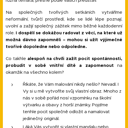
různá témata, přesně podle vašich představ.
Na společných tvořivých setkáních vytváříme
neformální, tvůrčí prostředí, kde se lidé lépe poznají,
uvolní a zažijí společný zážitek mimo běžné každodenní
role.
I dospělí se dokážou radovat z věcí, na které už
možná dávno zapomněli – mohou si užít výjimečné
tvořivé dopoledne nebo odpoledne.
Co takhle
alespoň na chvíli zažít pocit spontánnosti,
probudit v sobě vnitřní dítě a zapomenout
na
okamžik na všechno kolem?
Říkáte, že Vám malování nikdy nešlo? Nevadí. I
Vy si u mě vytvoříte svůj vlastní obraz. Mnoho z
nás v sobě pořád nosí vzpomínku na školní
výtvarku a obavy z horší známky. Pojďme
tenhle pocit společně odložit a namalovat
jedinečný originál.
Láká Vás vytvořit si vlastní mandalu nebo