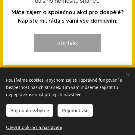
dalšího nemusíte shánět.
Máte zájem o společnou akci pro dospělé?
Napište mi, ráda s vámi vše domluvím:
Kontakt
KONTAKT: e-mail:
kalachart@seznam.cz
, telefon +
Používáme cookies, abychom zajistili správné fungování a
420 702 158 327,
používám také WhatsApp:
+420 702 158
bezpečnost našich stránek. Tím vám můžeme zajistit tu
327
nejlepší zkušenost při jejich návštěvě.
©
2019 Vladimíra Kalach - Kalach
Art
AUTORSKÁ ORIGINÁLNÍ TVORBA.
Upozornění - na obsah
Přijmout nezbytné
Přijmout vše
těchto stránek se vztahuje ochrana autorských práv.
RESPEKTUJTE.
Otevřít pokročilá nastavení
Vytvořeno službou
Webnode
Cookies