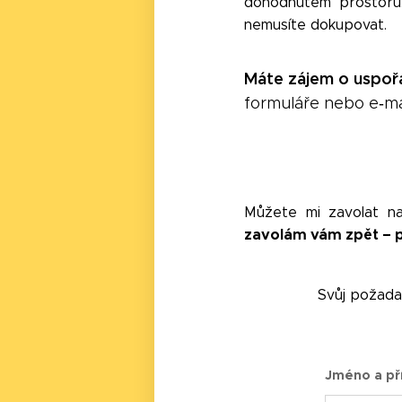
dohodnutém prostoru.
nemusíte dokupovat.
Máte zájem o uspořá
formuláře nebo e‑mai
Můžete mi zavolat na
zavolám vám zpět – pr
Svůj požad
Jméno a př