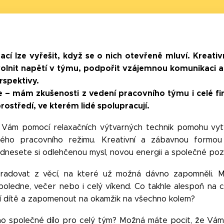
uací lze vyřešit, když se o nich otevřeně mluví. Kreat
 uvolnit napětí v týmu, podpořit vzájemnou komunikaci 
erspektivy.
e – mám zkušenosti z vedení pracovního týmu i celé f
prostředí, ve kterém lidé spolupracují.
 Vám pomocí relaxačních výtvarných technik pomohu vytvo
ného pracovního režimu. Kreativní a zábavnou formo
Odnesete si odlehčenou mysl, novou energii a společné pozi
 radovat z věcí, na které už možná dávno zapomněli. M
oledne, večer nebo i celý víkend. Co takhle alespoň na ch
ní dítě a zapomenout na okamžik na všechno kolem?
no společné dílo pro celý tým? Možná máte pocit, že Vám 