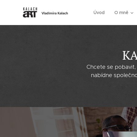
Úvod
O mně
Vladimíra Kalach
KA
Chcete se pobavit,
nabídne společnou 