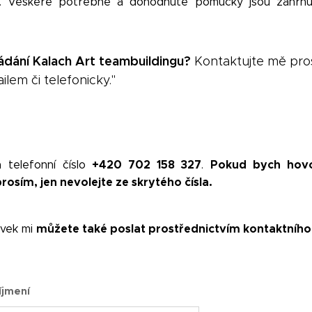
 Veškeré potřebné a dohodnuté pomůcky jsou zahrnut
dání Kalach Art teambuildingu?
Kontaktujte mě pro
lem či telefonicky."
+420 702 158 327
Pokud bych hovo
 telefonní číslo
.
osím, jen nevolejte ze skrytého čísla.
můžete také poslat prostřednictvím kontaktního
avek mi
íjmení