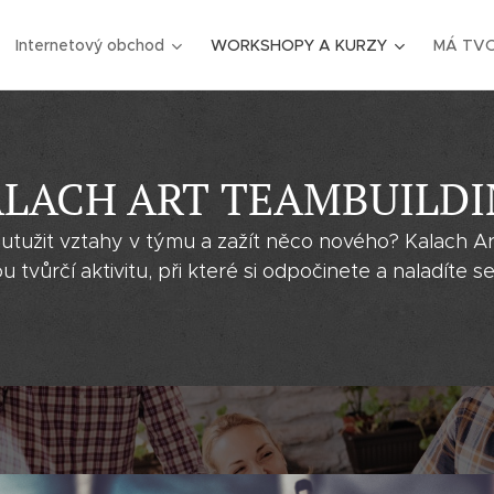
Internetový obchod
WORKSHOPY A KURZY
MÁ TV
LACH ART TEAMBUILD
 utužit vztahy v týmu a zažít něco nového? Kalach A
tvůrčí aktivitu, při které si odpočinete a naladíte se