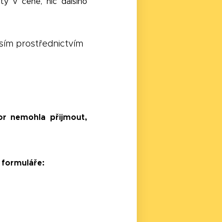
y v ceně, nic dalšího
sím prostřednictvím
r nemohla přijmout,
 formuláře: