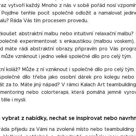
braz vytvoří každý. Mnoho z nás v sobě pořád nosí vzpomín
 Pojďme tenhle pocit společně odložit a namalovat jedine
ndalu? Ráda Vás tím procesem provedu.
zkoušet abstraktní malbu nebo intuitivní relaxační malbu
olečně experimentovat s enkaustikou (malbou voskem), 
 máte rádi abstraktní obrazy, připravím pro Vás progr
 a může vzniknout i jedno velké společné dílo pro celý tým.
tní koláž? Může z ní vzniknout i společné dílo pro celý tým
společné dílo třeba jako osobní dárek pro kolegu nebo
át za to. Máte jiný nápad? V rámci Kalach Art teambuildi
ad mentoring nebo colorterapii, která pomáhá jemně vyrov
ěle i mysli.
en vybrat z nabídky, nechat se inspirovat nebo navrh
ráda přijedu za Vámi na zvolené místo nebo teambuildin