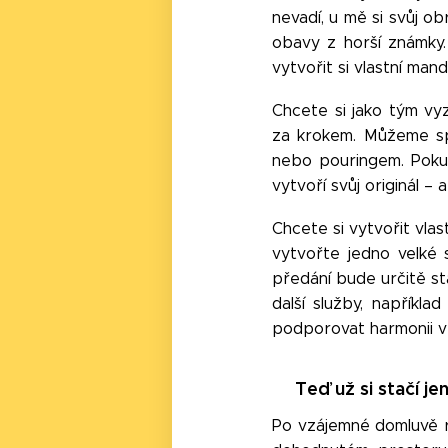
nevadí, u mě si svůj o
obavy z horší známky.
vytvořit si vlastní ma
Chcete si jako tým vy
za krokem. Můžeme sp
nebo pouringem. Pokud
vytvoří svůj originál –
Chcete si vytvořit vlas
vytvořte jedno velké 
předání bude určitě st
další služby, napříkl
podporovat harmonii v t
Teď už si stačí j
Po vzájemné domluvě 