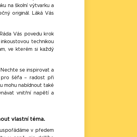
ku na školní výtvarku a
čný originál. Láká Vás
? Ráda Vás povedu krok
inkoustovou technikou
am, ve kterém si každý
. Nechte se inspirovat a
 pro šéfa – radost při
ngu mohu nabídnout také
návat vnitřní napětí a
nout vlastní téma.
g uspořádáme v předem