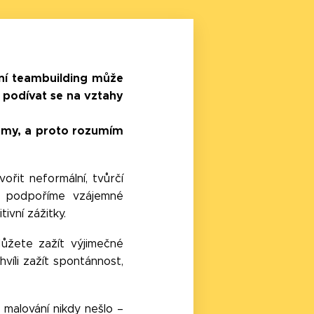
ivní teambuilding může
a podívat se na vztahy
irmy, a proto rozumím
řit neformální, tvůrčí
u podpoříme vzájemné
tivní zážitky.
ůžete zažít výjimečné
víli zažít spontánnost,
malování nikdy nešlo –