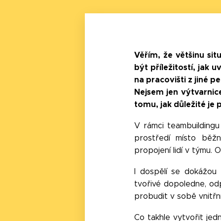
Věřím, že většinu sit
být příležitostí, jak
na pracovišti z jiné p
Nejsem jen výtvarnic
tomu, jak důležité je 
V rámci teambuildingu
prostředí místo běž
propojení lidí v týmu. 
I dospělí se dokážou
tvořivé dopoledne, odp
probudit v sobě vnitř
Co takhle vytvořit jed