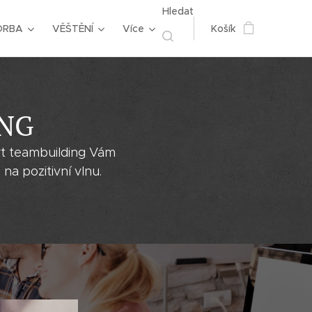
Hledat
ORBA
VĚŠTĚNÍ
Více
Košík
ING
rt teambuilding Vám
 na pozitivní vlnu.