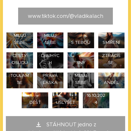
www.tiktok.com/@vladikalach
MILUJ
MILUJ
ŽIVOT
SEBE
SEBE
S TEBOU
SMÍŘENÍ
PODLE
CESTY
DRUHÝC
ZTRÁCÍŠ
OSUDU
H
SNY
SE
TOULÁM
PRAVÁ
MILUJ
enkaustik
SE
LÁSKA
SEBE
ANDĚL
a, Reels
16.10.202
DÉŠŤ
USLYŠET
4
STÁHNOUT jedno z