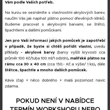
Vám podle Vašich potřeb.
Na kurzu se seznámíte s vlastnostmi akrylových barev,
naučím Vás jak napínat plátno pomocí dřevěných klínků.
Budeme pracovat s akrylovými barvami, se štětci,
špachtlemi a dalšími pomůckami.
Jen pro Vaši informaci jakých pomůcek je zapotřebí
v případě, že byste si chtěli pořídit vlastní,
uvedu
příklady
- akrylové barvy
(barvy vyšší kryvosti cca
průměr 100 Kč/tuba 100 ml/1 odstín)
, malířské plátno na
rámu cca 30 x 40 cm
(cca 150,- Kč a výše/ 1 ks)
,
dále
štětce, špachtle a mnoho dalších pomůcek.
Káva (čaj) + něco dobrého + malá pozornost navíc
zdarma.
POKUD NENÍ V NABÍDCE
TERMÍN WORKSHOPU NEBO