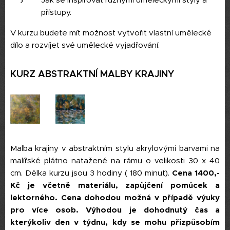
přístupy.
V kurzu budete mít možnost vytvořit vlastní umělecké
dílo a rozvíjet své umělecké vyjadřování.
KURZ ABSTRAKTNÍ MALBY KRAJINY
Malba krajiny v abstraktním stylu akrylovými barvami na
malířské plátno natažené na rámu o velikosti 30 x 40
cm. Délka kurzu jsou 3 hodiny ( 180 minut).
Cena 1400,-
Kč je včetně materiálu, zapůjčení pomůcek a
lektorného.
C
ena dohodou možná v případě výuky
pro více osob.
Výhodou je dohodnutý čas a
kterýkoliv den v týdnu, kdy se mohu přizpůsobím