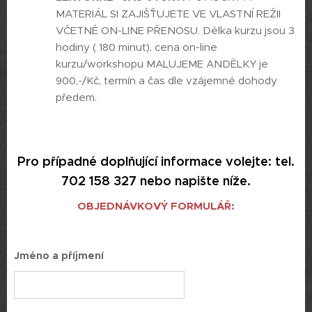
MATERIÁL SI ZAJIŠ´´ŤUJETE VE VLASTNÍ REŽII
VČETNĚ ON-LINE PŘENOSU. Délka kurzu jsou 3
hodiny ( 180 minut), cena on-line
kurzu/workshopu MALUJEME ANDĚLKY je
900,-/Kč, termín a čas dle vzájemné dohody
předem.
Pro případné doplňující informace volejte: tel.
702 158 327 nebo napište níže.
OBJEDNÁVKOVÝ FORMULÁŘ:
Jméno a příjmení