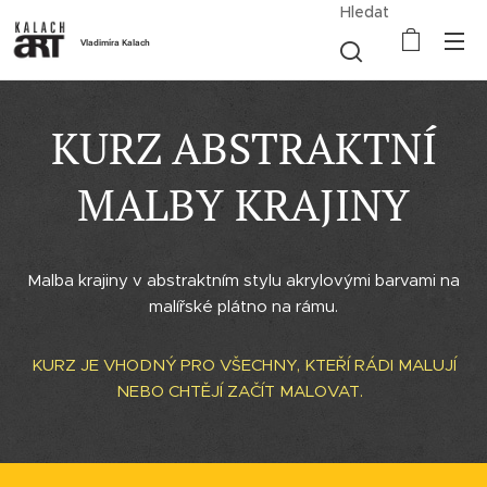
Hledat
Vladimíra Kalach
KURZ ABSTRAKTNÍ
MALBY KRAJINY
Malba krajiny v abstraktním stylu akrylovými barvami na
malířské plátno na rámu.
KURZ JE VHODNÝ PRO VŠECHNY, KTEŘÍ RÁDI MALUJÍ
NEBO CHTĚJÍ ZAČÍT MALOVAT.