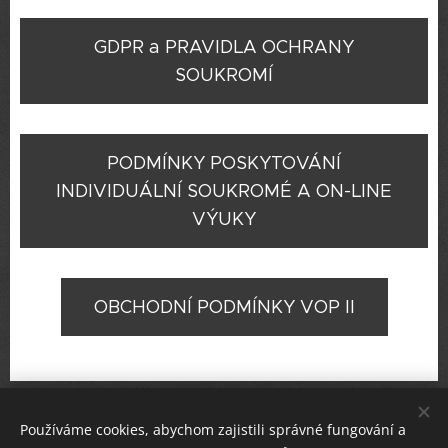
GDPR a PRAVIDLA OCHRANY
SOUKROMÍ
PODMÍNKY POSKYTOVÁNÍ
INDIVIDUÁLNÍ SOUKROMÉ A ON-LINE
VÝUKY
OBCHODNÍ PODMÍNKY VOP II
KONTAKT: e-mail:
kalachart@seznam.cz
, telefon +
Používáme cookies, abychom zajistili správné fungování a