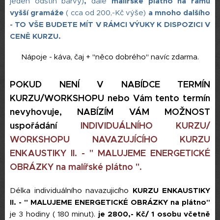
jeden odstín barvy)
,
dále
malířské plátno na rámu
vyšší gramáže
(
cca od 200,-Kč výše)
a mnoho dalšího
- TO VŠE BUDETE MÍT V RÁMCI VÝUKY K DISPOZICI V
CENĚ KURZU.
Nápoje - káva, čaj + "něco dobrého" navíc zdarma.
POKUD NENÍ V NABÍDCE TERMÍN
KURZU
/WORKSHOPU nebo Vám tento termín
nevyhovuje, NABÍZÍM VÁM MOŽNOST
uspořádání
INDIVIDUÁLNÍHO KURZU/
WORKSHOPU
NAVAZUJÍCÍHO KURZU
ENKAUSTIKY II. - " MALUJEME ENERGETICKÉ
OBRÁZKY na malířské plátno "
.
Délka individuálního navazujicího
KURZU ENKAUSTIKY
II. - " MALUJEME ENERGETICKÉ OBRÁZKY na plátno"
je 3 hodiny ( 180 minut).
je 2800,- Kč/ 1 osobu včetně