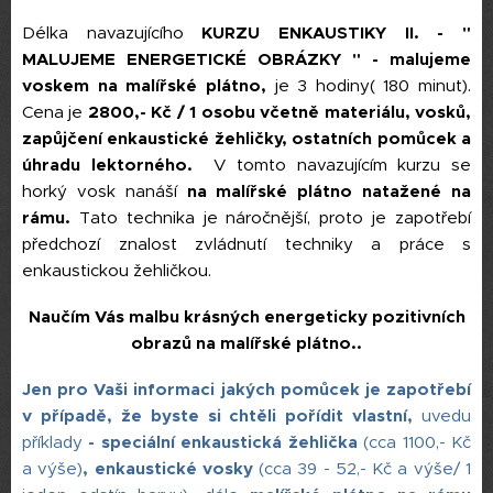
Délka navazujícího
KURZU
ENKAUSTIKY II. - "
MALUJEME ENERGETICKÉ OBRÁZKY "
- malujeme
voskem
na malířské plátno,
je 3 hodiny( 180 minut).
Cena je
2800,- Kč / 1 osobu včetně materiálu, vosků,
zapůjčení enkaustické žehličky, ostatních pomůcek
a
úhradu lektorného.
V tomto navazujícím kurzu se
horký vosk nanáší
na malířské plátno natažené na
rámu.
Tato technika je náročnější, proto je zapotřebí
předchozí znalost zvládnutí techniky a práce s
enkaustickou žehličkou.
Naučím Vás malbu krásných energeticky pozitivních
obrazů na malířské plátno..
Jen pro Vaši informaci jakých pomůcek je zapotřebí
v případě, že byste si chtěli pořídit vlastní,
uvedu
příklady
- speciální enkaustická žehlička
(cca 1100,- Kč
a výše)
, enkaustické vosky
(cca 39 - 52,- Kč a výše/ 1