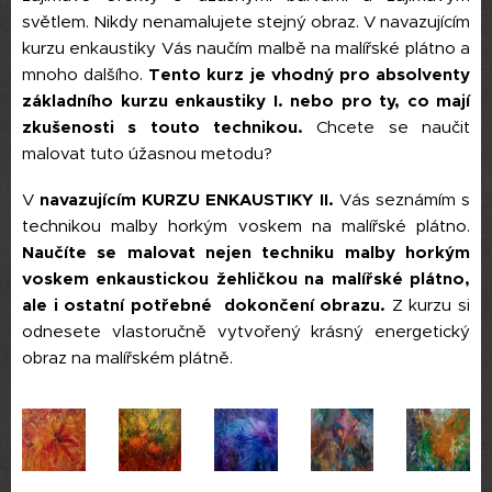
světlem. Nikdy nenamalujete stejný obraz. V navazujícím
kurzu enkaustiky Vás naučím malbě na malířské plátno a
mnoho dalšího.
Tento kurz je vhodný pro absolventy
základního kurzu enkaustiky I. nebo pro ty, co mají
zkušenosti s touto technikou.
Chcete se naučit
malovat tuto úžasnou metodu?
V
navazujícím KURZU ENKAUSTIKY II.
Vás seznámím s
technikou malby horkým voskem na malířské plátno.
Naučíte se malovat nejen techniku malby horkým
voskem enkaustickou žehličkou na malířské plátno,
ale i ostatní potřebné dokončení obrazu.
Z kurzu si
odnesete vlastoručně vytvořený krásný energetický
obraz na malířském plátně.