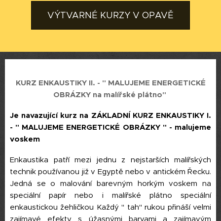
VÝTVARNÉ KURZY V OPAVĚ
KURZ ENKAUSTIKY II. - " MALUJEME ENERGETICKÉ
OBRÁZKY na malířské plátno"
Je navazující kurz na ZÁKLADNÍ KURZ ENKAUSTIKY I.
-
" MALUJEME ENERGETICKÉ OBRÁZKY "
- malujeme
voskem
Enkaustika patří mezi jednu z nejstarších malířských
technik používanou již v Egyptě nebo v antickém Řecku.
Jedná se o malování barevným horkým voskem na
speciální papír nebo i malířské plátno speciální
enkaustickou žehličkou Každý " tah" rukou přináší velmi
zajímavé efekty s úžasnými barvami a zajímavým