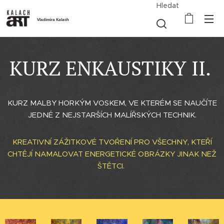
Hledat
Vladimíra Kalach
KURZ ENKAUSTIKY II.
KURZ MALBY HORKÝM VOSKEM, VE KTERÉM SE NAUČÍTE
JEDNÉ Z NEJSTARŠÍCH MALÍŘSKÝCH TECHNIK.
KREATIVNÍ ZÁŽITKOVÉ TVOŘENÍ PRO VŠECHNY, KTEŘÍ
CHTĚJÍ NAMALOVAT ENERGETICKÉ OBRÁZKY JINAK NEŽ
ŠTĚTCI.