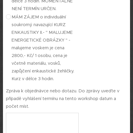
délce 3 hodin. MOMENTÁLNĚ
NENÍ TERMÍN URČEN.
MÁM ZÁJEM o individuální
soukromý navazující KURZ
ENKAUSTIKY II.- " MALUJEME
ENERGETICKÉ OBRÁZKY " -
malujeme voskem je cena
2800,- Kč/ 1 osobu, cena je
včetně materiálu, vosků,
zapůjčení enkaustické žehličky.
Kurz v délce 3 hodin.
Zpráva k objednávce nebo dotazu. Do zprávy uveďte v
případě vyhlášení termínu na tento workshop datum a
počet míst.