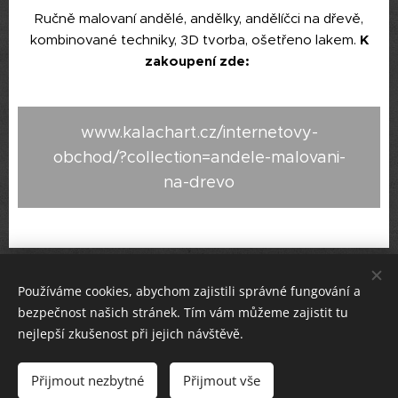
Ručně malovaní andělé, andělky, andělíčci na dřevě,
kombinované techniky, 3D tvorba, ošetřeno lakem.
K
zakoupení zde:
www.kalachart.cz/internetovy-
obchod/?collection=andele-malovani-
na-drevo
KONTAKT: e-mail:
kalachart@seznam.cz
, telefon +
Používáme cookies, abychom zajistili správné fungování a
420 702 158 327,
používám také WhatsApp:
+420 702 158
bezpečnost našich stránek. Tím vám můžeme zajistit tu
327
nejlepší zkušenost při jejich návštěvě.
©
2019 Vladimíra Kalach - Kalach
Art
AUTORSKÁ ORIGINÁLNÍ TVORBA.
Upozornění - na obsah
Přijmout nezbytné
Přijmout vše
těchto stránek se vztahuje ochrana autorských práv.