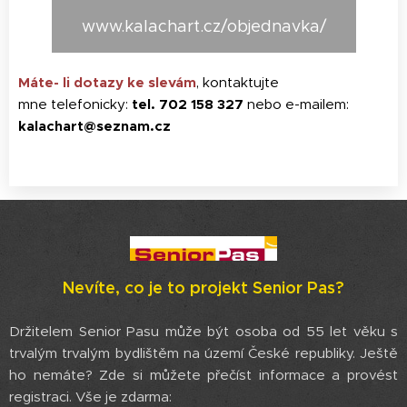
www.kalachart.cz/objednavka/
Máte- li dotazy ke slevám
, kontaktujte
mne telefonicky:
tel. 702 158 327
nebo e-mailem:
kalachart@seznam.cz
Nevíte, co je to projekt Senior Pas?
Držitelem Senior Pasu může být osoba od 55 let věku s
trvalým trvalým bydlištěm na území České republiky. Ještě
ho nemáte? Zde si můžete přečíst informace a provést
registraci. Vše je zdarma: