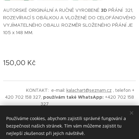
3D
AUTORSKÉ ORIGINÁLNÍ A RUČNĚ VYROBENÉ
PŘÁNÍ 321,
ROZEVÍRACÍ S OBÁLKOU A VLOŽENÉ DO CELOFÁNOVÉHO
VYJÍMATELNÉHO OBALU. ROZMĚR SLOŽENÉHO PŘÁNÍ JE
105 x 148 MM.
150,00
Kč
KONTAKT: e-mail:
kalachart@seznam.cz
, telefon +
420 702 158 327,
používám také WhatsApp:
+420 702 158
327
©
2019 Vladimíra Kalach - Kalach
Art
AUTORSKÁ ORIGINÁLNÍ TVORBA.
Upozornění - na obsah
Používáme cookies, abychom zajistili správné fungování a
těchto stránek se vztahuje ochrana autorských práv.
bezpečnost našich stránek. Tím vám můžeme zajistit tu
RESPEKTUJTE.
nejlepší zkušenost při jejich návštěvě.