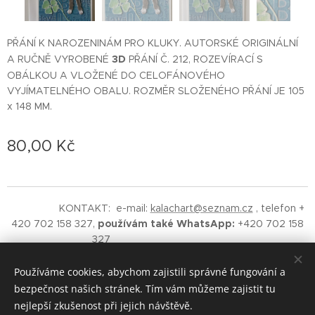
PŘÁNÍ K NAROZENINÁM PRO KLUKY. AUTORSKÉ ORIGINÁLNÍ
3D
A RUČNĚ VYROBENÉ
PŘÁNÍ Č. 212, ROZEVÍRACÍ S
OBÁLKOU A VLOŽENÉ DO CELOFÁNOVÉHO
VYJÍMATELNÉHO OBALU. ROZMĚR SLOŽENÉHO PŘÁNÍ JE 105
x 148 MM.
80,00
Kč
KONTAKT: e-mail:
kalachart@seznam.cz
, telefon +
420 702 158 327,
používám také WhatsApp:
+420 702 158
327
©
2019 Vladimíra Kalach - Kalach
Art
AUTORSKÁ ORIGINÁLNÍ TVORBA.
Upozornění - na obsah
Používáme cookies, abychom zajistili správné fungování a
těchto stránek se vztahuje ochrana autorských práv.
bezpečnost našich stránek. Tím vám můžeme zajistit tu
RESPEKTUJTE.
nejlepší zkušenost při jejich návštěvě.