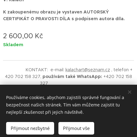
K zakoupenému obrazu je vystaven
AUTORSKÝ
CERTIFIKÁT O PRAVOSTI DÍLA s podpisem autora díla.
2 600,00
Kč
Skladem
KONTAKT: e-mail:
kalachart@seznam.cz
, telefon +
420 702 158 327,
používám také WhatsApp:
+420 702 158
327
©
2019 Vladimíra Kalach - Kalach
Art
AUTORSKÁ ORIGINÁLNÍ TVORBA.
Upozornění - na obsah
Používáme cookies, abychom zajistili správné fungování a
těchto stránek se vztahuje ochrana autorských práv.
bezpečnost našich stránek. Tím vám můžeme zajistit tu
RESPEKTUJTE.
nejlepší zkušenost při jejich návštěvě.
Vytvořeno službou
Webnode
Cookies
Přijmout nezbytné
Přijmout vše