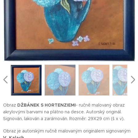
Obraz
DŽBÁNEK S HORTENZIEMI
- ručně malovaný obraz
akrylovými barvami na plátno na desce. Autorský originál.
Signován, lakován a zarámován. Rozměr: 29X29 cm (š x v).
Obraz je autorským ručně malovaným originálem signovaným
V. Kalach