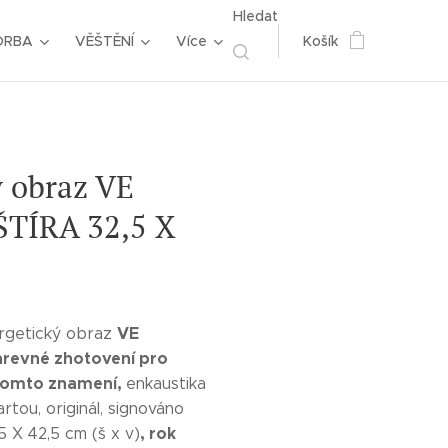
Hledat
ORBA
VĚŠTĚNÍ
Více
Košík
ý obraz VE
TÍRA 32,5 X
VE
rgetický obraz
revné zhotovení pro
tomto znamení,
enkaustika
rtou, originál, signováno
, rok
 X 42,5 cm (š x v)