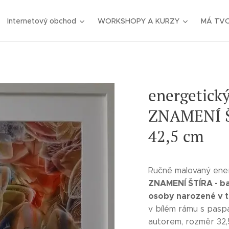
Internetový obchod
WORKSHOPY A KURZY
MÁ TV
energetick
ZNAMENÍ Š
42,5 cm
Ručně malovaný ene
ZNAMENÍ ŠTÍRA
-
ba
osoby narozené v 
v bílém rámu s paspa
autorem, rozměr 32,5