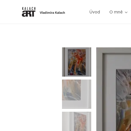
Úvod
O mně
Vladimíra Kalach