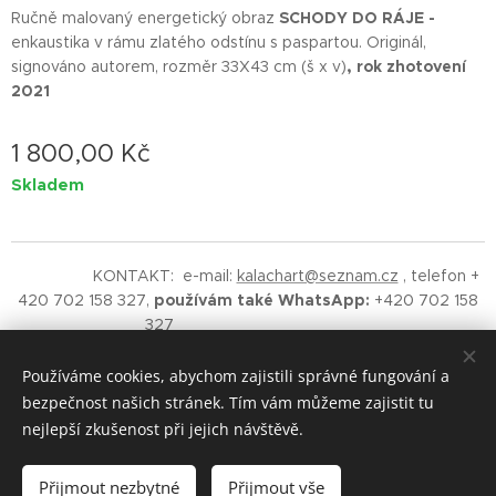
Ručně malovaný energetický obraz
SCHODY DO RÁJE
-
enkaustika v rámu zlatého odstínu s paspartou. Originál,
signováno autorem, rozměr 33X43 cm (š x v)
, rok zhotovení
2021
1 800,00
Kč
Skladem
KONTAKT: e-mail:
kalachart@seznam.cz
, telefon +
420 702 158 327,
používám také WhatsApp:
+420 702 158
327
©
2019 Vladimíra Kalach - Kalach
Art
AUTORSKÁ ORIGINÁLNÍ TVORBA.
Upozornění - na obsah
Používáme cookies, abychom zajistili správné fungování a
těchto stránek se vztahuje ochrana autorských práv.
bezpečnost našich stránek. Tím vám můžeme zajistit tu
RESPEKTUJTE.
nejlepší zkušenost při jejich návštěvě.
Vytvořeno službou
Webnode
Cookies
Přijmout nezbytné
Přijmout vše