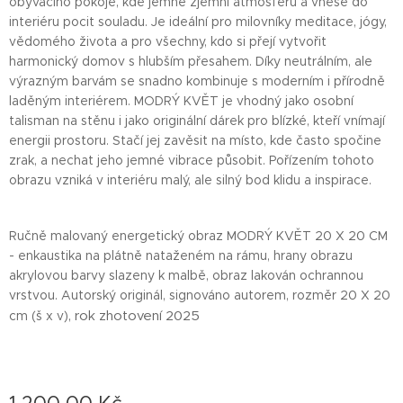
obývacího pokoje, kde jemně zjemní atmosféru a vnese do
interiéru pocit souladu. Je ideální pro milovníky meditace, jógy,
vědomého života a pro všechny, kdo si přejí vytvořit
harmonický domov s hlubším přesahem. Díky neutrálním, ale
výrazným barvám se snadno kombinuje s moderním i přírodně
laděným interiérem. MODRÝ KVĚT je vhodný jako osobní
talisman na stěnu i jako originální dárek pro blízké, kteří vnímají
energii prostoru. Stačí jej zavěsit na místo, kde často spočine
zrak, a nechat jeho jemné vibrace působit. Pořízením tohoto
obrazu vzniká v interiéru malý, ale silný bod klidu a inspirace.
Ručně malovaný energetický obraz MODRÝ KVĚT 20 X 20 CM
-
enkaustika na plátně nataženém na rámu, hrany obrazu
akrylovou barvy slazeny k malbě, obraz lakován ochrannou
vrstvou. Autorský originál, signováno autorem, rozměr 20 X 20
cm (š x v)
, rok zhotovení 2025