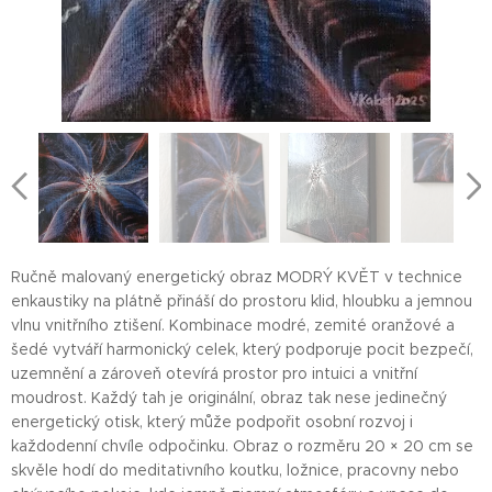
Ručně malovaný energetický obraz MODRÝ KVĚT v technice
enkaustiky na plátně přináší do prostoru klid, hloubku a jemnou
vlnu vnitřního ztišení. Kombinace modré, zemité oranžové a
šedé vytváří harmonický celek, který podporuje pocit bezpečí,
uzemnění a zároveň otevírá prostor pro intuici a vnitřní
moudrost. Každý tah je originální, obraz tak nese jedinečný
energetický otisk, který může podpořit osobní rozvoj i
každodenní chvíle odpočinku. Obraz o rozměru 20 × 20 cm se
skvěle hodí do meditativního koutku, ložnice, pracovny nebo