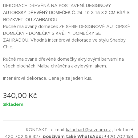
DESIGNOVÝ
DEKORACE DŘEVĚNÁ NA POSTAVENÍ.
AUTORSKÝ DŘEVĚNÝ DOMEČEK Č. 24 10 X 15 X 2 CM BÍLÝ S
ROZKVETLOU ZAHRADOU
Ručně malovaný domeček ZE SÉRIE DESIGNOVÉ AUTORSKÉ
DOMEČKY - DOMEČKY S KVĚTY, DOMEČKY SE
ZAHRADOU. Vhodná interiérová dekorace ve stylu Shabby
Chic.
Ručně malované dřevěné domečky akrylovými barvami na
všech plochách. Malba chráněna akrylovým lakem.
Interiérová dekorace. Cena je za jeden kus.
340,00
Kč
Skladem
KONTAKT: e-mail:
kalachart@seznam.cz
, telefon +
420 702 158 327,
používám také WhatsApp:
+420 702 158