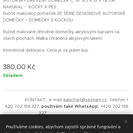
AUTORSKÝ DŘEVĚNÝ DOMEČEK Č. 16 9,5 X 15 X 1,8 CM
NARURAL - KOČKY A PES
Ručně malovaný domeček ZE SÉRIE DESIGNOVÉ AUTORSKÉ
DOMEČKY – DOMEČKY S KOČKOU
Ručně malované dřevěné domečky akrylovými barvami na
všech plochách. Malba chráněna akrylovým lakem.
Interiérová dekorace. Cena je za jeden kus.
380,00
Kč
Skladem
KONTAKT: e-mail:
kalachart@seznam.cz
, telefon +
420 702 158 327,
používám také WhatsApp:
+420 702 158
327
©
2019 Vladimíra Kalach - Kalach
Art
AUTORSKÁ ORIGINÁLNÍ TVORBA.
Upozornění - na obsah
Používáme cookies, abychom zajistili správné fungování a
těchto stránek se vztahuje ochrana autorských práv.