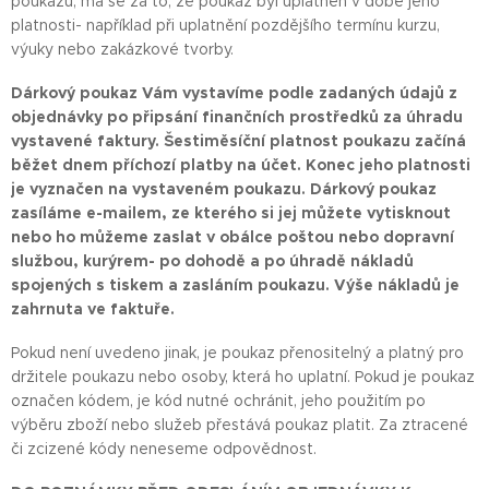
poukazu, má se za to, že poukaz byl uplatněn v době jeho
platnosti- například při uplatnění pozdějšího termínu kurzu,
výuky nebo zakázkové tvorby.
Dárkový poukaz Vám vystavíme podle zadaných údajů z
objednávky po připsání finančních prostředků za úhradu
vystavené faktury. Šestiměsíční platnost poukazu začíná
běžet dnem příchozí platby na účet. Konec jeho platnosti
je vyznačen na vystaveném poukazu. Dárkový poukaz
zasíláme e-mailem, ze kterého si jej můžete vytisknout
nebo ho můžeme zaslat v obálce poštou nebo dopravní
službou, kurýrem- po dohodě a po úhradě nákladů
spojených s tiskem a zasláním poukazu. Výše nákladů je
zahrnuta ve faktuře.
Pokud není uvedeno jinak, je poukaz přenositelný a platný pro
držitele poukazu nebo osoby, která ho uplatní. Pokud je poukaz
označen kódem, je kód nutné ochránit, jeho použitím po
výběru zboží nebo služeb přestává poukaz platit. Za ztracené
či zcizené kódy neneseme odpovědnost.