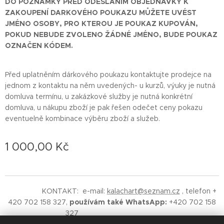
DO POZNÁMKY PŘED ODESLÁNÍM OBJEDNÁVKY K
ZAKOUPENÍ DARKOVÉHO POUKAZU MŮŽETE UVÉST
JMÉNO OSOBY, PRO KTEROU JE POUKAZ KUPOVÁN,
POKUD NEBUDE ZVOLENO ŽÁDNÉ JMÉNO, BUDE POUKAZ
OZNAČEN KÓDEM.
Před uplatněním dárkového poukazu kontaktujte prodejce na
jednom z kontaktu na něm uvedených- u kurzů, výuky je nutná
domluva termínu, u zakázkové služby je nutná konkrétní
domluva, u nákupu zboží je pak řešen odečet ceny pokazu
eventuelně kombinace výběru zboží a služeb.
1 000,00
Kč
KONTAKT: e-mail:
kalachart@seznam.cz
, telefon +
420 702 158 327,
používám také WhatsApp:
+420 702 158
327