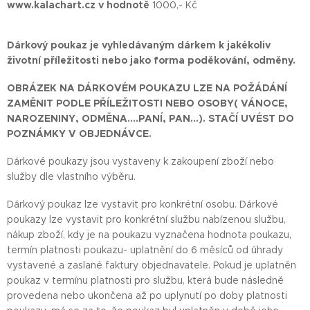
www.kalachart.cz
v hodnotě
1000,- Kč
Dárkový poukaz je vyhledávaným dárkem k jakékoliv
životní příležitosti nebo jako forma poděkování, odměny.
OBRÁZEK NA DÁRKOVÉM POUKAZU LZE NA POŽÁDÁNÍ
ZAMĚNIT PODLE PŘÍLEŽITOSTI NEBO OSOBY( VÁNOCE,
NAROZENINY, ODMĚNA....PANÍ, PAN...). STAČÍ UVÉST DO
POZNÁMKY V OBJEDNÁVCE.
Dárkové poukazy jsou vystaveny k zakoupení zboží nebo
služby dle vlastního výběru.
Dárkový poukaz lze vystavit pro konkrétní osobu. Dárkové
poukazy lze vystavit pro konkrétní službu nabízenou službu,
nákup zboží, kdy je na poukazu vyznačena hodnota poukazu,
termín platnosti poukazu- uplatnění do 6 měsíců od úhrady
vystavené a zaslané faktury objednavatele. Pokud je uplatněn
poukaz v termínu platnosti pro službu, která bude následně
provedena nebo ukončena až po uplynutí po doby platnosti