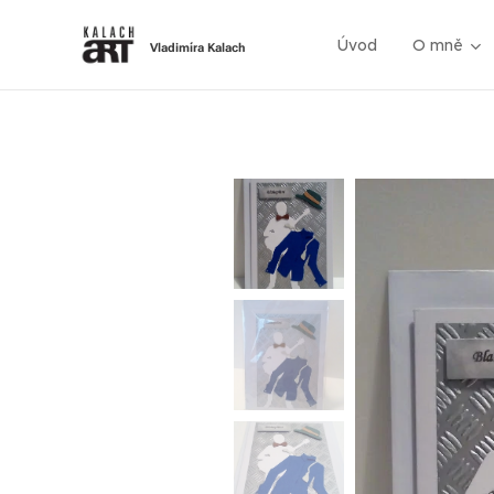
Úvod
O mně
Vladimíra Kalach