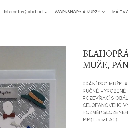
Internetový obchod
WORKSHOPY A KURZY
MÁ TV
BLAHOPŘÁN
MUŽE, PÁ
PŘÁNÍ PRO MUŽE. 
RUČNĚ VYROBENÉ
ROZEVÍRACÍ S OBÁ
CELOFÁNOVÉHO VY
ROZMĚR SLOŽENÉHO 
MM(formát A6).