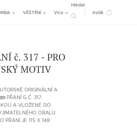
Hledat
ORBA
VĚŠTĚNÍ
Více
Košík
Í č. 317 - PRO
NSKÝ MOTIV
AUTORSKÉ ORIGINÁLNÍ A
3D
PŘÁNÍ G Č. 317,
LKOU A VLOŽENÉ DO
JÍMATELNÉHO OBALU.
PŘÁNÍ JE 115 X 148