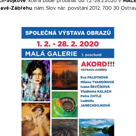
ch-Sojkové
MALÉ
, která bude probíhat od 1.2.-28.2.2020 v
ravě-Zábřehu
, nám. Slov. nár. povstání 2012, 700 30 Ostrava