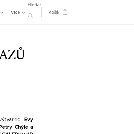
Hledat
Více
Košík
RAZŮ
Evy
výtvarnic
Petr
y Chýle a