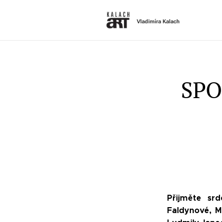
Vladimíra Kalach
SPO
Přijměte sr
Faldynové, M