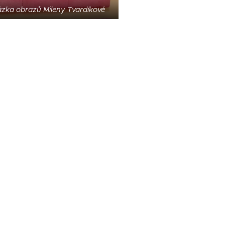
zka obrazů Mileny Tvardíkové