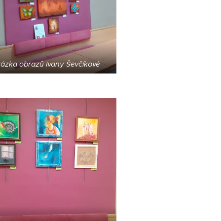
ázka obrazů Ivany Ševčíkové