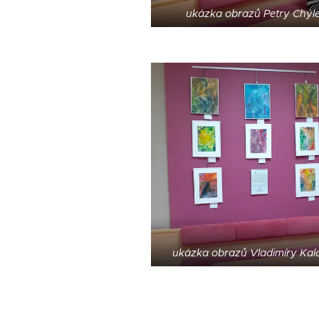
ukázka obrazů Petry Chýl
ukázka obrazů Vladimíry Kal