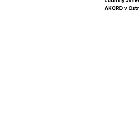
Ludmily Jane
AKORD v Ost