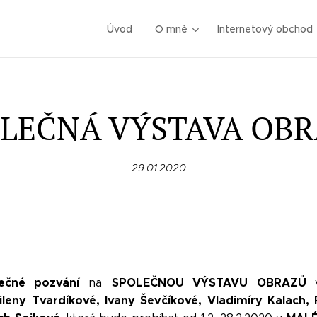
Úvod
O mně
Internetový obchod
LEČNÁ VÝSTAVA OB
29.01.2020
dečné pozvání
SPOLEČNOU VÝSTAVU OBRAZŮ
na
ileny Tvardíkové, Ivany Ševčíkové, Vladimíry Kalach, 