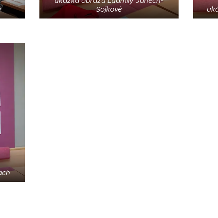
ukázka obrazů Ludmily Janech-
e
Sojkové
uká
ach