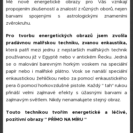
Mé nové energetické obrazy pro Vás vznikají
propojením zkušeností a znalostí z různých oborů, nejen
barvami spojenými s astrologickými znameními
zvěrokruhu.
Pro tvorbu energetických obrazů jsem zvolila
pradávnou malířskou techniku, zvanou enkaustika,
která patří mezi jednu z nejstarších malířských technik
používanou již v Egyptě nebo v antickém Řecku. Jedná
se o malování barevným horkým voskem na speciální
papír nebo i malířské plátno. Vosk se nanáší speciální
enkaustickou žehličkou nebo za pomocí enkaustického
pera či pomocí horkovzdušné pistole. Každý " tah" rukou
přináší velmi zajímavé efekty s úžasnými barvami a
zajímavým světlem. Nikdy nenamalujete stejný obraz.
Touto technikou tvořím energetické a léčivé,
pozitivní obrazy " PŘÍMO NA MÍRU "