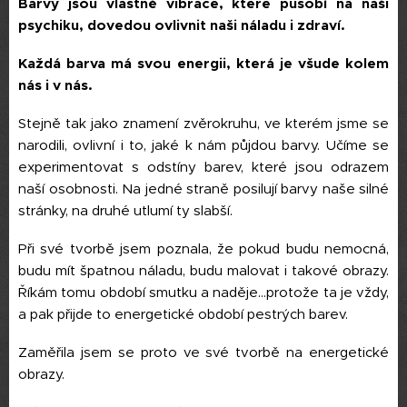
Barvy jsou vlastně vibrace, které působí na naši
psychiku, dovedou ovlivnit naši náladu i zdraví.
Každá barva má svou energii, která je všude kolem
nás i v nás.
Stejně tak jako znamení zvěrokruhu, ve kterém jsme se
narodili, ovlivní i to, jaké k nám půjdou barvy. Učíme se
experimentovat s odstíny barev, které jsou odrazem
naší osobnosti. Na jedné straně posilují barvy naše silné
stránky, na druhé utlumí ty slabší.
Při své tvorbě jsem poznala, že pokud budu nemocná,
budu mít špatnou náladu, budu malovat i takové obrazy.
Říkám tomu období smutku a naděje...protože ta je vždy,
a pak přijde to energetické období pestrých barev.
Zaměřila jsem se proto ve své tvorbě na energetické
obrazy.